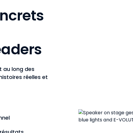
oncrets
eaders
t au long des
stoires réelles et
nnel
résultats