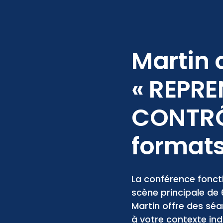
Martin o
« REPRE
CONTRÔ
format
La conférence fonct
scène principale de 
Martin offre des sé
à votre contexte ind