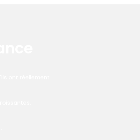
ance
ls ont réellement
roissantes.
.