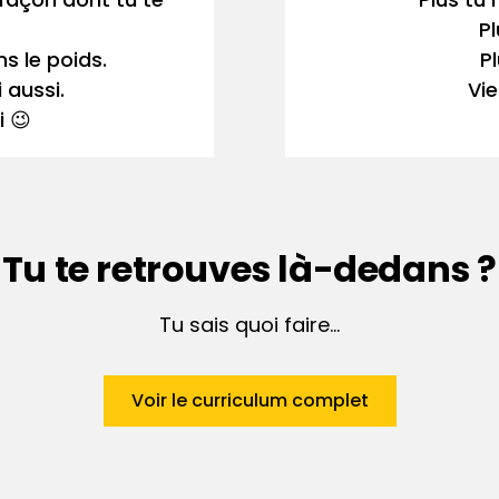
Pl
s le poids.
P
 aussi.
Vie
i 😉
Tu te retrouves là-dedans ?
Tu sais quoi faire...
Voir le curriculum complet