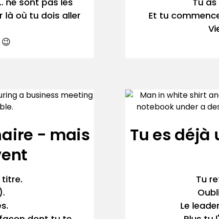
. ne sont pas les
Tu as 
là où tu dois aller
Et tu commences
Vi
 😉
naire - mais
Tu es déjà 
vent
titre.
Tu re
).
Oubli
s.
Le leade
 façon dont tu te
Plus tu l