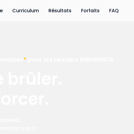
ce
Curriculum
Résultats
Forfaits
FAQ
semaines
*
pour les Leaders INSPIRANTS
 brûler.
orcer.
s années.
consiste pas à