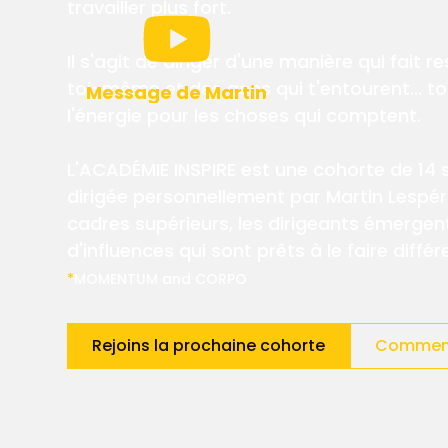
travailler plus fort.
Il s'agit de diriger d'une manière qui fait re
toi-même et des gens qui t'entourent... to
Message de Martin
l'énergie pour les choses qui comptent.
L'ACADÉMIE INSPIRE est une cohorte de 14
dirigée personnellement par Martin Lespér
cadres supérieurs, les dirigeants émergen
d'influences qui sont prêts à le faire diff
*
MOMENTUM and CORPO
Rejoins la prochaine cohorte
Comment