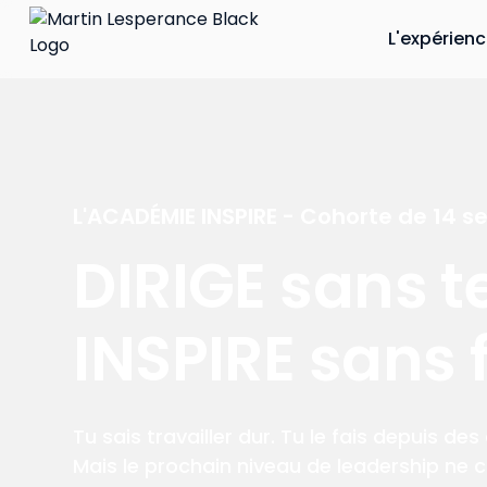
L'expérien
L'ACADÉMIE INSPIRE - Cohorte de 14 
DIRIGE sans te
INSPIRE sans f
Tu sais travailler dur. Tu le fais depuis de
Mais le prochain niveau de leadership ne 