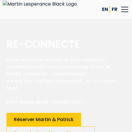
EN
FR
RE-CONNECTE
Dans un monde de plus en plus connecté
numériquement, nous sommes de moins en
moins connectés... humainement.
we are less and less connected... on a human
level.
Il est temps de RE-CONNECTER ! !
Réserver Martin & Patrick